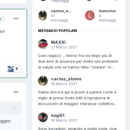
messaggi
cactus_atomo
leoncino
10
8
e.
messaggi
messaggi
MESSAGGI POPOLARI
ior
MAXXI
21 Marzo 2021
Ciao ragazzi , ritorno fra voi dopo più di
due anni di assenza per molto seri problemi
di salute che mi hanno fatto "visitare" in...
6
cactus_atomo
18 Marzo 2021
Siamo ancora qui e pronti a partire come e
mglio di prima. Invito tutti a riproporre le
discussioni di maggior interesse collettivo...
luigi61
18 Marzo 2021
aggior
Sono incredulo, smarrito e molto triste. Una