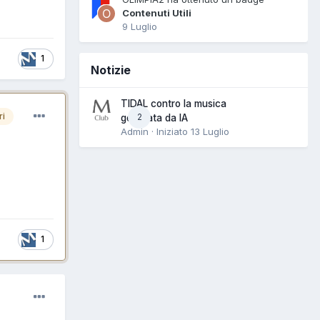
Contenuti Utili
9 Luglio
1
Notizie
TIDAL contro la musica
ri
2
generata da IA
Admin · Iniziato
13 Luglio
1