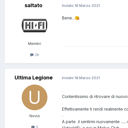
saltato
Inviato
18 Marzo 2021
Bene...
😘
Membri
2k
Ultima Legione
Inviato
18 Marzo 2021
.
Contentissimo di ritrovare di nuovo 
.
Effettivamente ti rendi realmente c
.
Novizi
A parte il sentirmi nuovamente .....
5
VideoHiFi e poi in Melius Club.