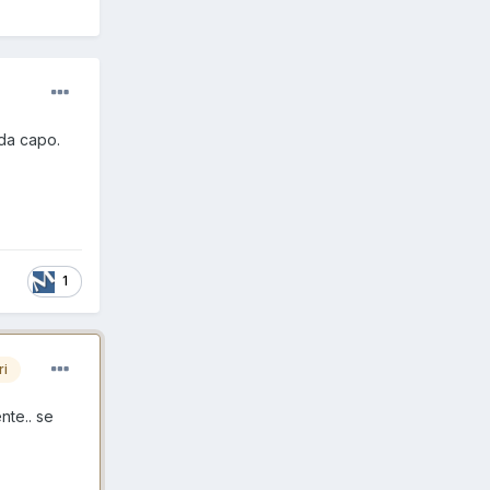
 da capo.
1
ri
nte.. se