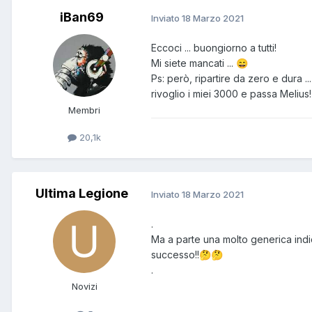
iBan69
Inviato
18 Marzo 2021
Eccoci ... buongiorno a tutti!
Mi siete mancati ...
😄
Ps: però, ripartire da zero e dura ..
rivoglio i miei 3000 e passa Melius
Membri
20,1k
Ultima Legione
Inviato
18 Marzo 2021
.
Ma a parte una molto generica indi
successo!!
🤔
🤔
.
Novizi