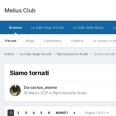
Melius Club
Browse
Le Sale degli Ascolti
Le Sale delle Muse
L
Forum
Blogs
Calendario
Galleria
Le nostre scel
Indice
Le Sale degli Ascolti
Riproduzione Audio
Siamo tornati
Siamo tornati
Da cactus_atomo
18 Marzo 2021
in
Riproduzione Audio
1
2
3
4
5
6
AVANTI
Pagina 1 di 21