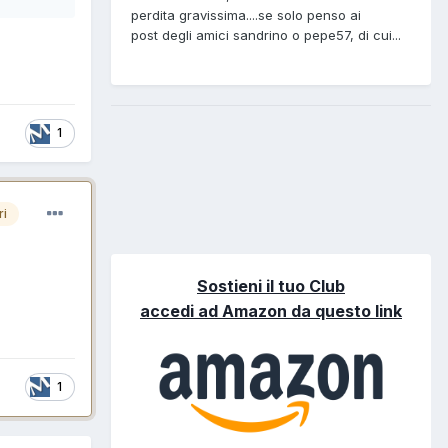
perdita gravissima....se solo penso ai
post degli amici sandrino o pepe57, di cui...
1
ri
Sostieni il tuo Club
accedi ad Amazon da questo link
1