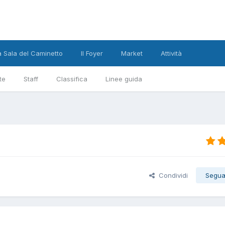
a Sala del Caminetto
Il Foyer
Market
Attività
te
Staff
Classifica
Linee guida
Condividi
Segua