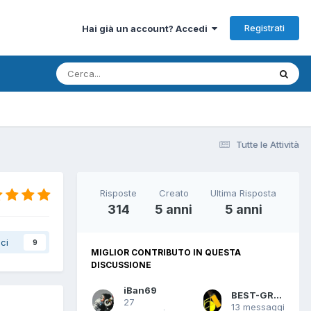
Registrati
Hai già un account? Accedi
Tutte le Attività
Risposte
Creato
Ultima Risposta
314
5 anni
5 anni
ci
9
MIGLIOR CONTRIBUTO IN QUESTA
DISCUSSIONE
iBan69
BEST-GROOVE
27
13 messaggi