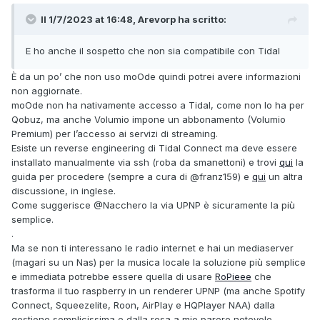
Il 1/7/2023 at 16:48, Arevorp ha scritto:
E ho anche il sospetto che non sia compatibile con Tidal
È da un po’ che non uso moOde quindi potrei avere informazioni
non aggiornate.
moOde non ha nativamente accesso a Tidal, come non lo ha per
Qobuz, ma anche Volumio impone un abbonamento (Volumio
Premium) per l’accesso ai servizi di streaming.
Esiste un reverse engineering di Tidal Connect ma deve essere
installato manualmente via ssh (roba da smanettoni) e trovi
qui
la
guida per procedere (sempre a cura di
@franz159
) e
qui
un altra
discussione, in inglese.
Come suggerisce
@Nacchero
la via UPNP è sicuramente la più
semplice.
.
Ma se non ti interessano le radio internet e hai un mediaserver
(magari su un Nas) per la musica locale la soluzione più semplice
e immediata potrebbe essere quella di usare
RoPieee
che
trasforma il tuo raspberry in un renderer UPNP (ma anche Spotify
Connect, Squeezelite, Roon, AirPlay e HQPlayer NAA) dalla
gestione semplicissima e dalla resa a mio parere notevole.