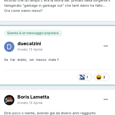
Ricordo che un tempo c'era la teoria del primato della sorgente il
famigerato "garbage in garbage out" che tanti danni ha fatto....
Ora come siamo messi?
Questo è un messaggio popolare.
duecalzini
Inviato
13 Aprile
Se hai dubbi, sei messo male !!
1
2
Boris Lametta
Inviato
13 Aprile
Direi poco o niente, avendo già da diversi anni raggiunto