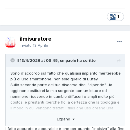
1
ilmisuratore
Inviato
13 Aprile
Il 13/4/2026 at 08:45, cmpaolo ha scritto:
Sono d'accordo sul fatto che qualsiasi impianto meriterebbe
più di uno smartphone, non solo quello di Dufay.
Sulla seconda parte del tuo discorso direi "dipende"....io
oggi non sostituirei la mia sorgente con un lettore cd
nemmeno ricevendo in cambio diffusori e ampli molto più
costosi e prestanti (perchè ho la certezza che la tipologia e
il modo in cui vengono trattati i files che uso creano una
differenza di base non colmabile a valle).
Expand
Sono comunque discorsi che lasciano il tempo che
trovano..perchè poi di fatto è tutto importante.
Il fatto appurato e appurabile è che per quanto "incisiva" alla fine