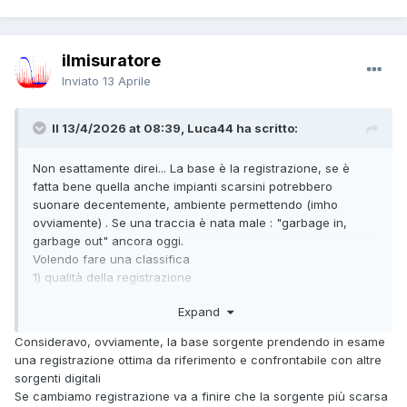
ilmisuratore
Inviato
13 Aprile
Il 13/4/2026 at 08:39, Luca44 ha scritto:
Non esattamente direi... La base è la registrazione, se è
fatta bene quella anche impianti scarsini potrebbero
suonare decentemente, ambiente permettendo (imho
ovviamente) . Se una traccia è nata male : "garbage in,
garbage out" ancora oggi.
Volendo fare una classifica
1) qualità della registrazione
2) diffusori
Expand
3)ambiente
2 e 3 potrebbero in alcune circostanze anche scambiar di
Consideravo, ovviamente, la base sorgente prendendo in esame
posto.
una registrazione ottima da riferimento e confrontabile con altre
sorgenti digitali
Se cambiamo registrazione va a finire che la sorgente più scarsa